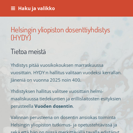
Siirry
Haku ja valikko
sivun
sisältöön
Helsingin yliopiston dosenttiyhdistys
(HYDY)
Tietoa meistä
Yhdistys pitää vuosikokouksen marraskuussa
vuosittain. HYDY:n hallitus valitaan vuodeksi kerrallan.
Jäneniä on vuonna 2025 noin 400.
Yhdistyksen hallitus valitsee vuosittain helmi-
maaliskuussa tiedekuntien ja erillislaitosten esityksien
perusteella
Vuoden dosentin
.
Valinnan perusteena on dosentin ansiokas toiminta
Helsingin yliopiston tutkimus- ja opetustehtävissä ja
sekä että hän on niissä merkittävällä tavalla edistänyt