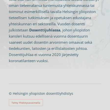
oman tieteenalansa tuntemusta yhteiskunnassa tai
toiminut esimerkillisellä tavalla Helsingin yliopiston
tieteellisen tutkimuksen ja opetuksen edustajana
yhteiskunnan eri sektoreilla. Vuoden dosentti
julkistetaan
Dosenttijuhlassa
, johon yliopiston
kansleri kutsuu edellisenä vuonna dosentuurin
saaneet uudet dosentin arvonimen omaavat sekä
tiedekuntien, laitosten ja erillislaitosten johtoa.
Dosenttijuhlaa ei vuonna 2020 järjestetty
koronatilanteen vuoksi.
©
Helsingin yliopiston dosenttiyhdistys
Tehty Yhdistysavaimella