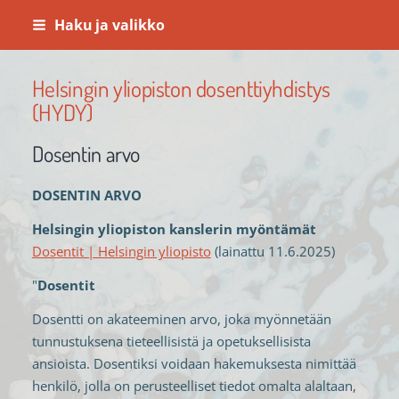
Siirry
Haku ja valikko
sivun
sisältöön
Helsingin yliopiston dosenttiyhdistys
(HYDY)
Dosentin arvo
DOSENTIN ARVO
Helsingin yliopiston kanslerin myöntämät
Dosentit | Helsingin yliopisto
(lainattu 11.6.2025)
"
Dosentit
Dosentti on akateeminen arvo, joka myönnetään
tunnustuksena tieteellisistä ja opetuksellisista
ansioista. Dosentiksi voidaan hakemuksesta nimittää
henkilö, jolla on perusteelliset tiedot omalta alaltaan,