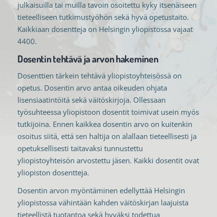
julkaisuilla tai muilla tavoin osoitettu kyky itsenäiseen
tieteelliseen tutkimustyöhön sekä hyvä opetustaito.
Kaikkiaan dosentteja on Helsingin yliopistossa vajaat
4400.
Dosentin tehtävä ja arvon hakeminen
Dosenttien tärkein tehtävä yliopistoyhteisössä on
opetus. Dosentin arvo antaa oikeuden ohjata
lisensiaatintöitä sekä väitöskirjoja. Ollessaan
työsuhteessa yliopistoon dosentit toimivat usein myös
tutkijoina. Ennen kaikkea dosentin arvo on kuitenkin
osoitus siitä, että sen haltija on alallaan tieteellisesti ja
opetuksellisesti taitavaksi tunnustettu
yliopistoyhteisön arvostettu jäsen. Kaikki dosentit ovat
yliopiston dosentteja.
Dosentin arvon myöntäminen edellyttää Helsingin
yliopistossa vähintään kahden väitöskirjan laajuista
tieteellistä tuotantoa sekä hyväksi todettua