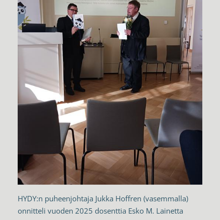
HYDY:n puheenjohtaja Jukka Hoffren (vasemmalla)
onnitteli vuoden 2025 dosenttia Esko M. Lainetta