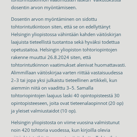
dosentin arvon myöntämiseen.
Dosentin arvon myöntäminen on sidottu
tohtorintutkintoon siten, että se on edellyttänyt
Helsingin yliopistossa vähintään kahden väitöskirjan
laajuista tieteellistä tuotantoa sekä hyväksi todettua
opetustaitoa. Helsingin yliopiston tohtoriopintojen
rakenne muuttui 26.8.2024 siten, että
tohtorintutkinnon vaatimukset alenivat huomattavasti.
Alimmillaan väitöskirjaa varten riittää vastaisuudessa
2–3 tai jopa yksi julkaistu tieteellinen artikkeli, kun
aiemmin niitä on vaadittu 3–5. Samalla
tohtoriopintojen laajuus laski 40 opintopisteestä 30
opintopisteeseen, joita ovat tieteenalaopinnot (20 op)
ja yleiset valmiustaidot (10 op).
Helsingin yliopistosta on viime vuosina valmistunut
noin 420 tohtoria vuodessa, kun kirjoilla olevia