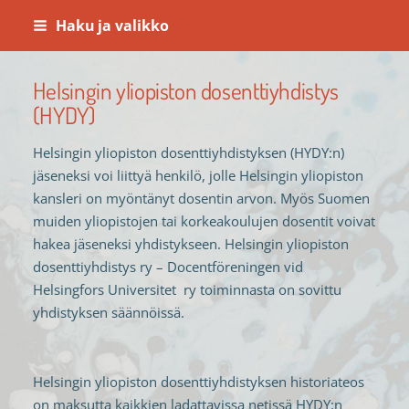
Siirry
Haku ja valikko
sivun
sisältöön
Helsingin yliopiston dosenttiyhdistys
(HYDY)
Helsingin yliopiston dosenttiyhdistyksen (HYDY:n)
jäseneksi voi liittyä henkilö, jolle Helsingin yliopiston
kansleri on myöntänyt dosentin arvon. Myös Suomen
muiden yliopistojen tai korkeakoulujen dosentit voivat
hakea jäseneksi yhdistykseen. Helsingin yliopiston
dosenttiyhdistys ry – Docentföreningen vid
Helsingfors Universitet ry toiminnasta on sovittu
yhdistyksen säännöissä.
Helsingin yliopiston dosenttiyhdistyksen historiateos
on maksutta kaikkien ladattavissa netissä HYDY:n