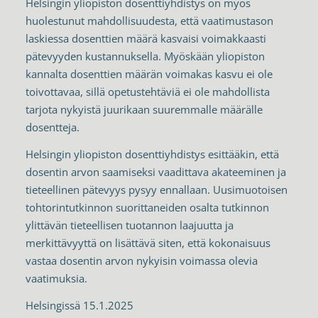
Helsingin yliopiston dosenttiyhdistys on myös
huolestunut mahdollisuudesta, että vaatimustason
laskiessa dosenttien määrä kasvaisi voimakkaasti
pätevyyden kustannuksella. Myöskään yliopiston
kannalta dosenttien määrän voimakas kasvu ei ole
toivottavaa, sillä opetustehtäviä ei ole mahdollista
tarjota nykyistä juurikaan suuremmalle määrälle
dosentteja.
Helsingin yliopiston dosenttiyhdistys esittääkin, että
dosentin arvon saamiseksi vaadittava akateeminen ja
tieteellinen pätevyys pysyy ennallaan. Uusimuotoisen
tohtorintutkinnon suorittaneiden osalta tutkinnon
ylittävän tieteellisen tuotannon laajuutta ja
merkittävyyttä on lisättävä siten, että kokonaisuus
vastaa dosentin arvon nykyisin voimassa olevia
vaatimuksia.
Helsingissä 15.1.2025