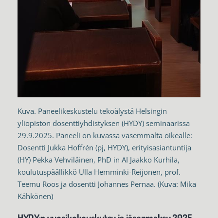
Kuva. Paneelikeskustelu tekoälystä Helsingin
yliopiston dosenttiyhdistyksen (HYDY) seminaarissa
29.9.2025. Paneeli on kuvassa vasemmalta oikealle:
Dosentti Jukka Hoffrén (pj, HYDY), erityisasiantuntija
(HY) Pekka Vehviläinen, PhD in AI Jaakko Kurhila,
koulutuspäällikkö Ulla Hemminki-Reijonen, prof.
Teemu Roos ja dosentti Johannes Pernaa. (Kuva: Mika
Kähkönen)
HYDY:n vuosikokouskutsu ja jäsenmaksu 2025