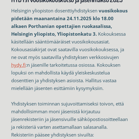
Helsingin yliopiston dosenttiyhdistyksen
vuosikokous
pidetään maanantaina 24.11.2025 klo 18.00
alkaen Porthanian opettajien ruokasalissa,
Helsingin yliopisto, Yliopistonkatu 3.
Kokouksessa
käsitellään sääntömääräiset vuosikokousasiat.
Kokousasiakirjat ovat saatavilla vuosikokouksessa, ja
ne ovat myös saatavilla yhdistyksen verkkosivujen
hydy.fi
:n jäsenille tarkoitetussa osiossa. Kokouksen
lopuksi on mahdollista käydä yleiskeskustelua
dosenttien ja yhdistyksen asioista. Hallitus vastaa
mielellään jäsenten esittämiin kysymyksiin.
Yhdistyksen toiminnan sujuvoittamiseksi toivon, että
mahdollisimman moni jäsenistä kirjautuu
jäsenrekisteriin ja jäsensivuille sähköpostiosoitteellaan
ja rekisteriä varten asettamallaan salasanalla.
Rekisteriin pääsee yhdistyksen sivuilta: