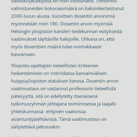
väitöskirjatutkijoita on noin viisituhatta. Tohtoriksi
valmistuneiden kokonaismäärä on kaksinkertaistunut
2000-luvun alusta. Vuosittain dosentin arvonimiä
myönnetään noin 180. Dosentin arvon myöntää
Helsingin yliopiston kansleri tiedekunnan esityksestä
vaatimukset täyttäville hakijoille. Uhkana on, että
myös dosenttien määrä tulee voimakkaasti
kasvamaan.
Yliopisto-opettajien tieteellisten kriteerien
heikentäminen on ristiriidassa kansainvälisen
huippuyliopiston statuksen kanssa. Dosentin arvon
vaatimustaso on vastannut professorin tieteellistä
pätevyyttä, sitä on edellytetty itsenäisenä
tutkimusryhmän johtajana toimimisessa ja laajalti
yhteiskunnassa erityisen vaativissa
asiantuntijatehtävissä. Tämä vaatimustaso on
säilytettävä jatkossakin.