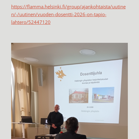
https://flamma.helsinki.fi/group/ajankohtaista/uutine
n/-/uutinen/vuoden-dosentti-2026-on-tapio-
lahtero/52447120