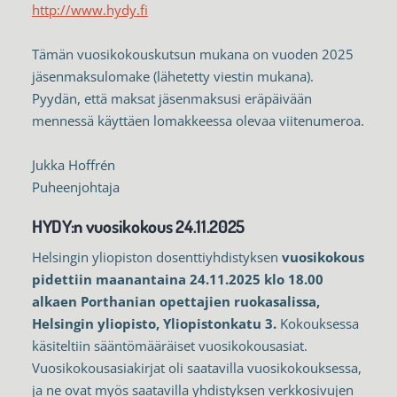
http://www.hydy.fi
Tämän vuosikokouskutsun mukana on vuoden 2025
jäsenmaksulomake (lähetetty viestin mukana).
Pyydän, että maksat jäsenmaksusi eräpäivään
mennessä käyttäen lomakkeessa olevaa viitenumeroa.
Jukka Hoffrén
Puheenjohtaja
HYDY:n vuosikokous 24.11.2025
Helsingin yliopiston dosenttiyhdistyksen
vuosikokous
pidettiin maanantaina 24.11.2025 klo 18.00
alkaen Porthanian opettajien ruokasalissa,
Helsingin yliopisto, Yliopistonkatu 3.
Kokouksessa
käsiteltiin sääntömääräiset vuosikokousasiat.
Vuosikokousasiakirjat oli saatavilla vuosikokouksessa,
ja ne ovat myös saatavilla yhdistyksen verkkosivujen