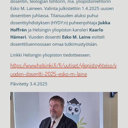
dosentin, teologian tohtorin, ma. yliopistonlehtorin
Esko M. Laineen. Valinta julkistettiin 1.4.2025 uusien
dosenttien juhlassa. Tilaisuuden aluksi puhui
dosenttiyhdistyksen (HYDY:n) puheenjohtaja
Jukka
Hoffrén
ja Helsingin yliopiston kansleri
Kaarlo
Hämeri
. Vuoden dosentti
Esko M. Laine
esitteli
dosenttiluennossaan omaa tutkimustyötään.
Linkki Helsingin yliopiston tiedotteeseen.
https://www.helsinki.fi/fi/uutiset/yliopistoyhteiso/v
uoden-dosentti-2025-esko-m-laine
Påivitetty 3.4.2025