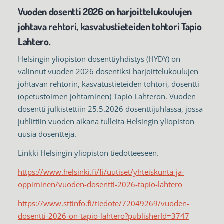
Vuoden dosentti 2026 on harjoittelukoulujen
johtava rehtori, kasvatustieteiden tohtori Tapio
Lahtero.
Helsingin yliopiston dosenttiyhdistys (HYDY) on
valinnut vuoden 2026 dosentiksi harjoittelukoulujen
johtavan rehtorin, kasvatustieteiden tohtori, dosentti
(opetustoimen johtaminen) Tapio Lahteron. Vuoden
dosentti julkistettiin 25.5.2026 dosenttijuhlassa, jossa
juhlittiin vuoden aikana tulleita Helsingin yliopiston
uusia dosentteja.
Linkki Helsingin yliopiston tiedotteeseen.
https://www.helsinki.fi/fi/uutiset/yhteiskunta-ja-
oppiminen/vuoden-dosentti-2026-tapio-lahtero
https://www.sttinfo.fi/tiedote/72049269/vuoden-
dosentti-2026-on-tapio-lahtero?publisherId=3747