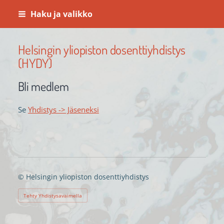
Siirry
Haku ja valikko
sivun
sisältöön
Helsingin yliopiston dosenttiyhdistys
(HYDY)
Bli medlem
Se
Yhdistys -> Jäseneksi
©
Helsingin yliopiston dosenttiyhdistys
Tehty Yhdistysavaimella